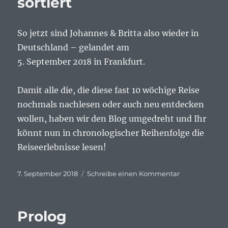
sortiert
So jetzt sind Johannes & Britta also wieder in
Deutschland – gelandet am
5. September 2018 in Frankfurt.
Damit alle die, die diese fast 10 wöchige Reise
nochmals nachlesen oder auch neu entdecken
wollen, haben wir den Blog umgedreht und Ihr
könnt nun in chronologischer Reihenfolge die
Reiseerlebnisse lesen!
Veröffentlicht
zu
7. September 2018
Schreibe einen Kommentar
am
Wieder
da
–
Prolog
Reiseblog
sortiert