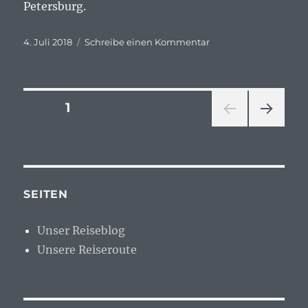
Petersburg.
Veröffentlicht
zu
4. Juli 2018
Schreibe einen Kommentar
am
Es
bleibt
spannend…
Seitennummerierung
SEITE
1
NÄC
der
HSTE
SEIT
Beiträge
E
SEITEN
Unser Reiseblog
Unsere Reiseroute