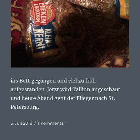
ins Bett gegangen und viel zu früh
aufgestanden. Jetzt wird Tallinn angeschaut
und heute Abend geht der Flieger nach St.
Petersburg.
Veröffentlicht
zu
3. Juli 2018
1 Kommentar
am
Los
geht’s